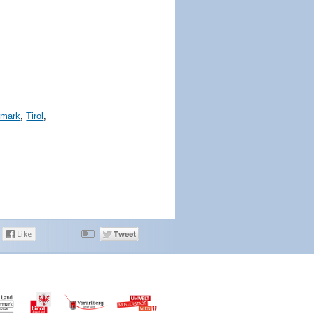
rmark
,
Tirol
,