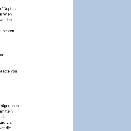
ie "Neptun
In Wien
 werden.
m besten
en
tädte von
trägerInnen
rmitteln
 die
ird via
lgt die