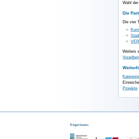
Wahl der
Die Par
Die vier
Komm
Stad
VE
Weiters 
Vorarlber
Weiterf
Kategori
Einreich
Projekte