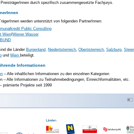
 PreisträgerInnen durch spezifisch zusammengesetzte Fachjurys.
tnerInnen
 TrägerInnen werden unterstützt von folgenden PartnerInnen:
unalkredit Public Consulting
t Wien
/
Wiener Wasser
RBUND
sind die Länder
Burgenland,
Niederösterreich
,
Oberösterreich
,
Salzburg
,
Steie
g
und
Wien
beteiligt.
ührende Informationen
en
– Alle inhaltlichen Informationen zu den einzelnen Kategorien
en – Alle Informationen zu Teilnahmebedingungen, Einreichformalitäten, etc.
– prämierte Projekte seit 1999