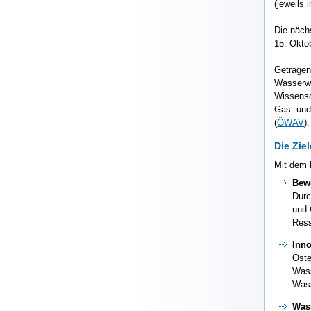
(jeweils
Die näch
15. Okto
Getragen
Wasserwi
Wissensc
Gas- und
(
ÖWAV
).
Die Ziel
Mit dem 
Bew
Durc
und 
Ress
Inno
Öste
Wass
Wass
Was