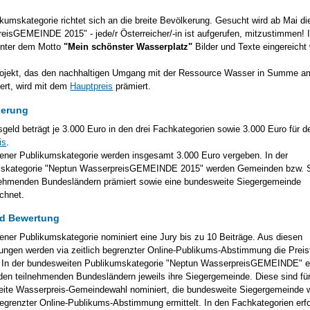
ikumskategorie richtet sich an die breite Bevölkerung. Gesucht wird ab Mai d
eisGEMEINDE 2015" - jede/r Österreicher/-in ist aufgerufen, mitzustimmen! 
unter dem Motto
"Mein schönster Wasserplatz"
Bilder und Texte eingereicht
ojekt, das den nachhaltigen Umgang mit der Ressource Wasser in Summe a
iert, wird mit dem
Hauptpreis
prämiert.
ierung
sgeld beträgt je 3.000 Euro in den drei Fachkategorien sowie 3.000 Euro für d
is
.
iener Publikumskategorie werden insgesamt 3.000 Euro vergeben. In der
mskategorie "Neptun WasserpreisGEMEINDE 2015" werden Gemeinden bzw. S
nehmenden Bundesländern prämiert sowie eine bundesweite Siegergemeinde
chnet.
nd Bewertung
iener Publikumskategorie nominiert eine Jury bis zu 10 Beiträge. Aus diesen
ungen werden via zeitlich begrenzter Online-Publikums-Abstimmung die Preis
t. In der bundesweiten Publikumskategorie "Neptun WasserpreisGEMEINDE" e
 den teilnehmenden Bundesländern jeweils ihre Siegergemeinde. Diese sind für
ite Wasserpreis-Gemeindewahl nominiert, die bundesweite Siegergemeinde w
 begrenzter Online-Publikums-Abstimmung ermittelt. In den Fachkategorien erfo