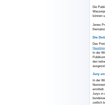
Die Publ
Wasserpr
können 
Jenes Pr
thematis
Die Dot
Das Prei
Hauptpre
In der W
Publiku
den teil
ausgezei
Jury u
In der W
Nominier
ermittel
Jurys in
bundeswe
zeitlich