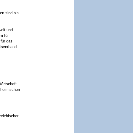
en sind bis
welt und
m für
 für das
ftsverband
Wirtschaft
 heimischen
reichischer