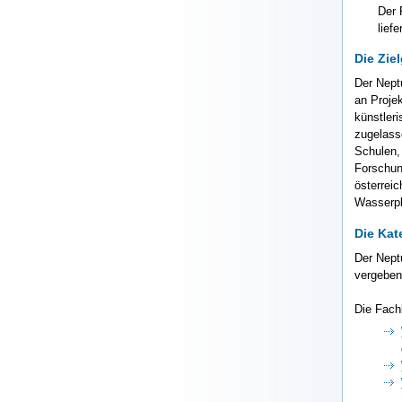
Der 
liefe
Die Zie
Der Nept
an Proje
künstler
zugelass
Schulen,
Forschun
österrei
Wasserpl
Die Kat
Der Nept
vergeben
Die Fach