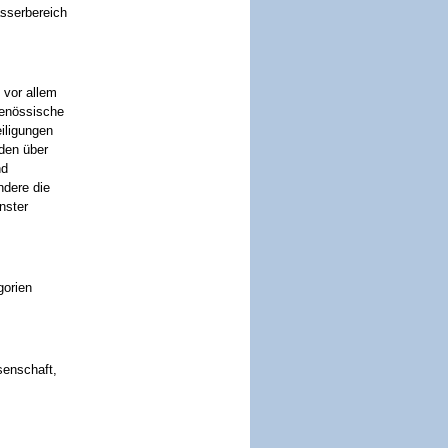
asserbereich
 vor allem
tgenössische
iligungen
den über
nd
ndere die
nster
gorien
senschaft,