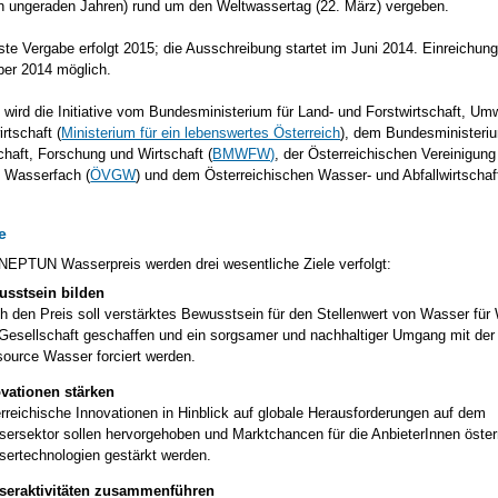
 in ungeraden Jahren) rund um den Weltwassertag (22. März) vergeben.
ste Vergabe erfolgt 2015; die Ausschreibung startet im Juni 2014. Einreichung
ber 2014 möglich.
 wird die Initiative vom Bundesministerium für Land- und Forstwirtschaft, Um
rtschaft (
Ministerium für ein lebenswertes Österreich
), dem Bundesministeriu
haft, Forschung und Wirtschaft (
BMWFW)
, der Österreichischen Vereinigung
 Wasserfach (
ÖVGW
) und dem Österreichischen Wasser- und Abfallwirtscha
e
NEPTUN Wasserpreis werden drei wesentliche Ziele verfolgt:
usstsein bilden
h den Preis soll verstärktes Bewusstsein für den Stellenwert von Wasser für 
Gesellschaft geschaffen und ein sorgsamer und nachhaltiger Umgang mit der
ource Wasser forciert werden.
vationen stärken
rreichische Innovationen in Hinblick auf globale Herausforderungen auf dem
ersektor sollen hervorgehoben und Marktchancen für die AnbieterInnen öster
ertechnologien gestärkt werden.
seraktivitäten zusammenführen