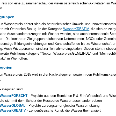
Preis soll eine Zusammenschau der vielen österreichischen Aktivitäten im W
rn.
lgruppen
un Wasserpreis richtet sich als österreichischer Umwelt- und Innovationspreis
kte mit Österreich-Bezug. In der Kategorie
WasserKREATIV
, die sich an zei
ische Auseinandersetzungen mit Wasser wendet, sind auch internationale Bete
en. Die konkreten Zielgruppen reichen von Unternehmen, NGOs oder Gemein
 sonstige Bildungseinrichtungen und Kunstschaffende bis zu Wissenschaft u
g. Auch Privatpersonen sind zur Teilnahme eingeladen. Diesen steht insbeso
chweite Publikumskategorie "Neptun WasserpreisGEMEINDE" und "Mein schö
atz" in Wien offen.
egorien
un Wasserpreis 2015 wird in drei Fachkategorien sowie in den Publikumskate
.
kategorien sind:
WasserFORSCHT
- Projekte aus den Bereichen F & E in Wirtschaft und Wis
die sich mit dem Schutz der Ressource Wasser auseinander setzen
WasserGLOBAL
- Projekte zu sorgsamer globaler Wassernutzung
WasserKREATIV
- zeitgenössische Kunst, die Wasser thematisiert