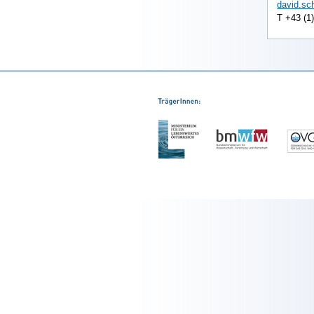
david.sc
T +43 (1