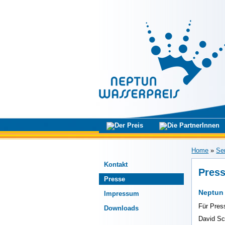
Home
»
Se
Kontakt
Press
Presse
Neptun
Impressum
Für Pres
Downloads
David Sc