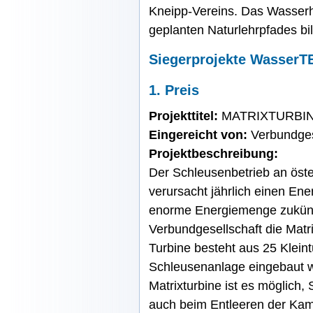
Kneipp-Vereins. Das Wasser
geplanten Naturlehrpfades bi
Siegerprojekte Wasser
1. Preis
Projekttitel:
MATRIXTURBINE
Eingereicht von:
Verbundges
Projektbeschreibung:
Der Schleusenbetrieb an öst
verursacht jährlich einen En
enorme Energiemenge zukünft
Verbundgesellschaft die Matr
Turbine besteht aus 25 Klein
Schleusenanlage eingebaut w
Matrixturbine ist es möglich
auch beim Entleeren der Kam